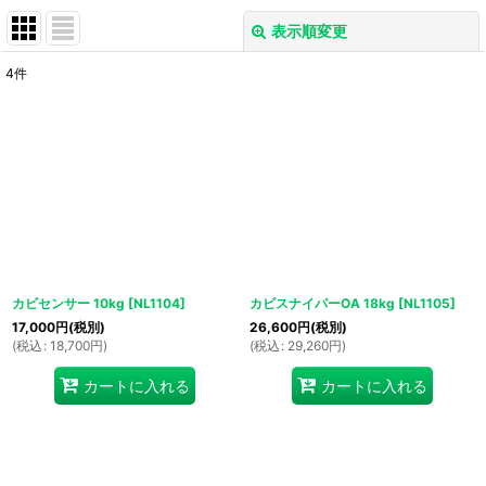
表示順変更
閉じる
4
件
表示数
:
並び順
:
絞り込む
カビセンサー 10kg
[
NL1104
]
カビスナイパーOA 18kg
[
NL1105
]
17,000
円
(税別)
26,600
円
(税別)
(
税込
:
18,700
円
)
(
税込
:
29,260
円
)
カートに入れる
カートに入れる