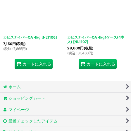
カビスナイパーOA 4kg
[
NL1106
]
カビスナイパーOA 4kg1ケース(4本
入)
[
NL1107
]
7,150
円
(税別)
28,600
円
(税別)
(
税込
:
7,865
円
)
(
税込
:
31,460
円
)
カートに入れる
カートに入れる
ホーム
ショッピングカート
マイページ
最近チェックしたアイテム