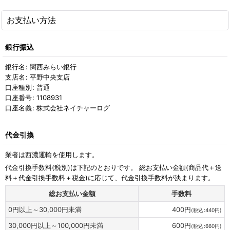
お支払い方法
銀行振込
銀行名
:
関西みらい銀行
支店名
:
平野中央支店
口座種別
:
普通
口座番号
:
1108931
口座名義
:
株式会社ネイチャーログ
代金引換
業者は西濃運輸を使用します。
代金引換手数料
(税別)
は下記のとおりです。 総お支払い金額(商品代＋送
料＋代金引換手数料＋税金)に応じて、代金引換手数料が決まります。
総お支払い金額
手数料
0
円
以上～30,000
円
未満
400
円
(
税込
:
440
円
)
30,000
円
以上～100,000
円
未満
600
円
(
税込
:
660
円
)