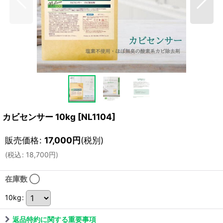
カビセンサー 10kg
[
NL1104
]
販売価格
:
17,000
円
(税別)
(
税込
:
18,700
円
)
在庫数 ◯
10kg
:
返品特約に関する重要事項