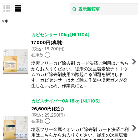
表示順変更
閉じる
4
件
表示数
:
カビセンサー 10kg
[
NL1104
]
17,000
円
(税別)
並び順
:
(
税込
:
18,700
円
)
在庫数 ◯
絞り込む
塩素フリーカビ除去剤 カード決済ご利用はこちら
からお入りください。従来の次亜塩素酸ナトリウ
ムのカビ除去剤使用の際起こる問題を解消しま
す。カビセンサーはカビ除去作業中塩素ガスが発
生しないため、作業員にと…
カビスナイパーOA 18kg
[
NL1105
]
26,600
円
(税別)
(
税込
:
29,260
円
)
在庫数 ◯
塩素フリー金属イオンカビ除去剤 カード決済ご利
用はこちらからお入りください。従来の次亜塩素