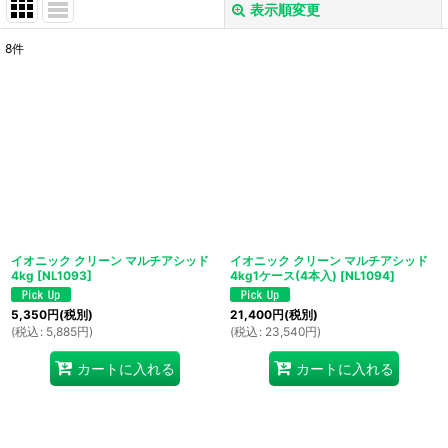
表示順変更
閉じる
8
件
表示数
:
並び順
:
絞り込む
イオニック クリーン マルチアシッド
イオニック クリーン マルチアシッド
4kg
[
NL1093
]
4kg1ケース(4本入)
[
NL1094
]
5,350
円
(税別)
21,400
円
(税別)
(
税込
:
5,885
円
)
(
税込
:
23,540
円
)
カートに入れる
カートに入れる