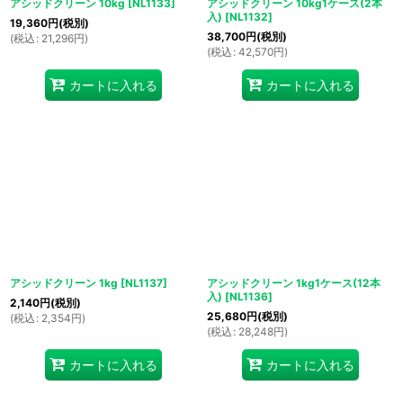
アシッドクリーン 10kg
[
NL1133
]
アシッドクリーン 10kg1ケース(2本
入)
[
NL1132
]
19,360
円
(税別)
38,700
円
(税別)
(
税込
:
21,296
円
)
(
税込
:
42,570
円
)
カートに入れる
カートに入れる
アシッドクリーン 1kg
[
NL1137
]
アシッドクリーン 1kg1ケース(12本
入)
[
NL1136
]
2,140
円
(税別)
25,680
円
(税別)
(
税込
:
2,354
円
)
(
税込
:
28,248
円
)
カートに入れる
カートに入れる