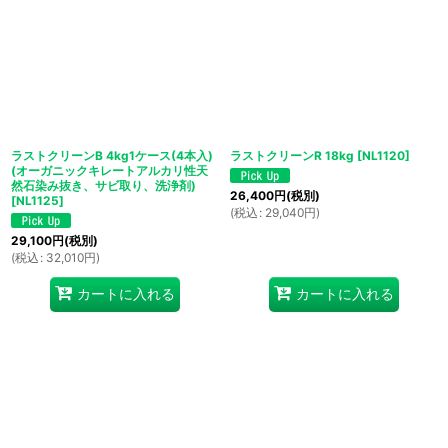
ラストクリーンB 4kg1ケース(4本入)
ラストクリーンR 18kg
[
NL1120
]
(オーガニックキレートアルカリ性天
然石染み抜き、サビ取り、洗浄剤)
26,400
円
(税別)
[
NL1125
]
(
税込
:
29,040
円
)
29,100
円
(税別)
(
税込
:
32,010
円
)
カートに入れる
カートに入れる