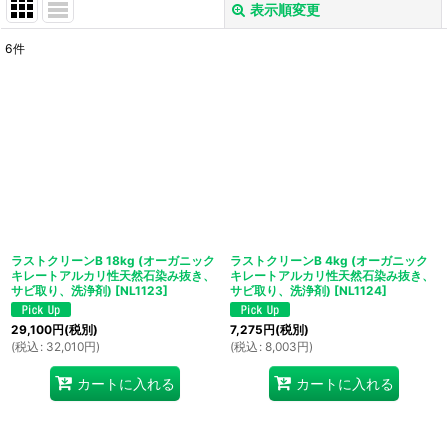
表示順変更
閉じる
6
件
表示数
:
並び順
:
絞り込む
ラストクリーンB 18kg (オーガニック
ラストクリーンB 4kg (オーガニック
キレートアルカリ性天然石染み抜き、
キレートアルカリ性天然石染み抜き、
サビ取り、洗浄剤)
[
NL1123
]
サビ取り、洗浄剤)
[
NL1124
]
29,100
円
(税別)
7,275
円
(税別)
(
税込
:
32,010
円
)
(
税込
:
8,003
円
)
カートに入れる
カートに入れる