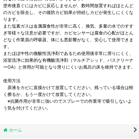
塗布後直ぐにはカビに反応しませんが、数時間放置すればほとんど
のカビを除去し、その後防カビ効果が持続しカビが発生しにくくな
ります。
また塩素ガスは金属腐食性が非常に高く、換気、多量の水でのすす
ぎ等様々な注意が必要ですが、カビセンサーは腐食の心配がほとん
どなく作業員の呼吸器、体にも悪影響がなく、安心して使用できま
す。
またほぼ中性の微酸性洗浄剤であるため使用後非常に滑りにくく、
浴室洗浄に効果的な有機酸洗浄剤（マルチアシッド、バスクリーナ
ーOA）と併用が可能となり滑りにくいお風呂の床を維持できます。
使用方法
原液をカビに直接かけて放置してください。残っている場合は軽
く擦るか、もう一度かけて放置してください。
※抗菌作用が非常に強いのでスプレーでの作業等で吸引しないよ
う気を付けてください。
ホーム