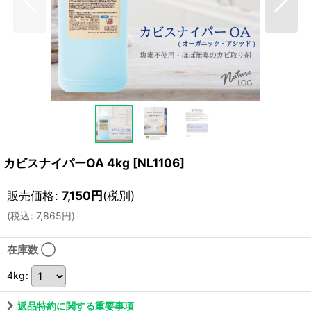
カビスナイパーOA 4kg
[
NL1106
]
販売価格
:
7,150
円
(税別)
(
税込
:
7,865
円
)
在庫数 ◯
4kg
:
返品特約に関する重要事項