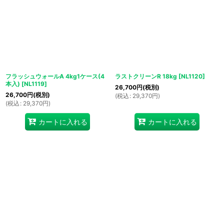
フラッシュウォールA 4kg1ケース(4
ラストクリーンR 18kg
[
NL1120
]
本入)
[
NL1119
]
26,700
円
(税別)
26,700
円
(税別)
(
税込
:
29,370
円
)
(
税込
:
29,370
円
)
カートに入れる
カートに入れる