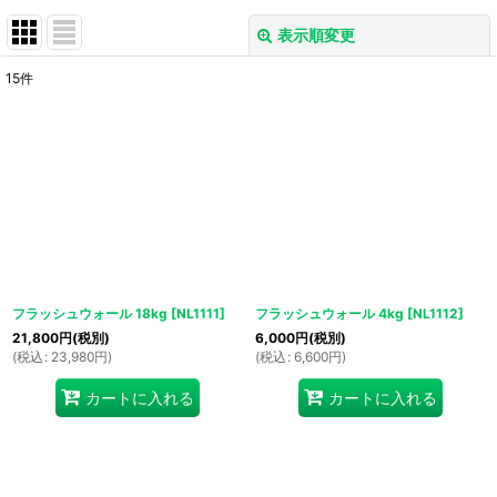
表示順変更
閉じる
15
件
表示数
:
並び順
:
絞り込む
フラッシュウォール 18kg
[
NL1111
]
フラッシュウォール 4kg
[
NL1112
]
21,800
円
(税別)
6,000
円
(税別)
(
税込
:
23,980
円
)
(
税込
:
6,600
円
)
カートに入れる
カートに入れる