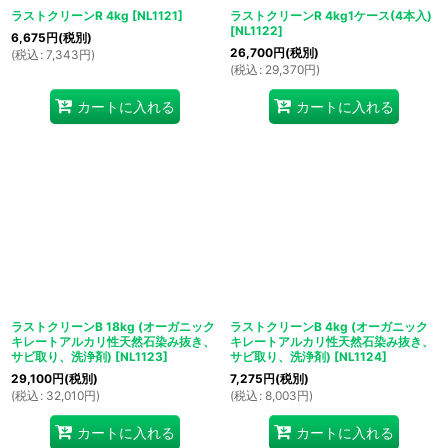
ラストクリーンR 4kg
[
NL1121
]
ラストクリーンR 4kg1ケース(4本入)
[
NL1122
]
6,675
円
(税別)
26,700
円
(税別)
(
税込
:
7,343
円
)
(
税込
:
29,370
円
)
カートに入れる
カートに入れる
ラストクリーンB 18kg (オーガニック
ラストクリーンB 4kg (オーガニック
キレートアルカリ性天然石染み抜き、
キレートアルカリ性天然石染み抜き、
サビ取り、洗浄剤)
[
NL1123
]
サビ取り、洗浄剤)
[
NL1124
]
29,100
円
(税別)
7,275
円
(税別)
(
税込
:
32,010
円
)
(
税込
:
8,003
円
)
カートに入れる
カートに入れる