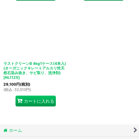
ラストクリーンB 4kg1ケース(4本入)
(オーガニックキレートアルカリ性天
然石染み抜き、サビ取り、洗浄剤)
[
NL1125
]
29,100
円
(税別)
(
税込
:
32,010
円
)
カートに入れる
ホーム