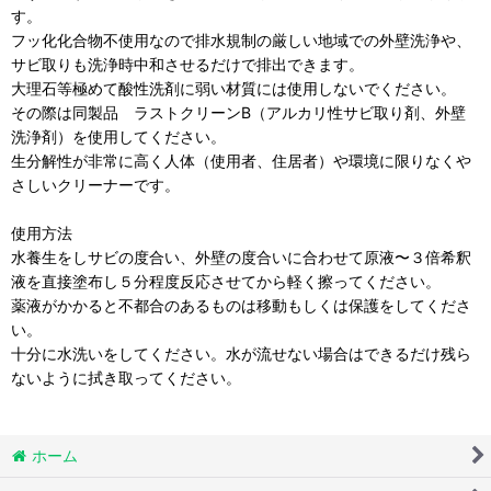
す。
フッ化化合物不使用なので排水規制の厳しい地域での外壁洗浄や、
サビ取りも洗浄時中和させるだけで排出できます。
大理石等極めて酸性洗剤に弱い材質には使用しないでください。
その際は同製品 ラストクリーンB（アルカリ性サビ取り剤、外壁
洗浄剤）を使用してください。
生分解性が非常に高く人体（使用者、住居者）や環境に限りなくや
さしいクリーナーです。
使用方法
水養生をしサビの度合い、外壁の度合いに合わせて原液〜３倍希釈
液を直接塗布し５分程度反応させてから軽く擦ってください。
薬液がかかると不都合のあるものは移動もしくは保護をしてくださ
い。
十分に水洗いをしてください。水が流せない場合はできるだけ残ら
ないように拭き取ってください。
ホーム