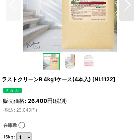
ラストクリーンR 4kg1ケース(4本入)
[
NL1122
]
販売価格
:
26,400
円
(税別)
(
税込
:
29,040
円
)
在庫数 ◯
16kg
: