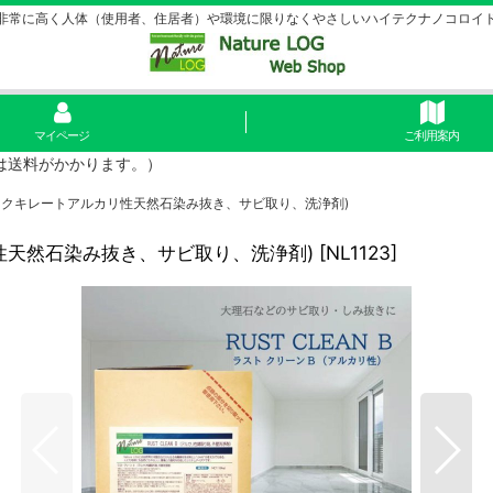
非常に高く人体（使用者、住居者）や環境に限りなくやさしいハイテクナノコロイ
マイページ
ご利用案内
島は送料がかかります。）
ガニックキレートアルカリ性天然石染み抜き、サビ取り、洗浄剤)
リ性天然石染み抜き、サビ取り、洗浄剤)
[
NL1123
]