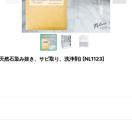
リ性天然石染み抜き、サビ取り、洗浄剤)
[
NL1123
]