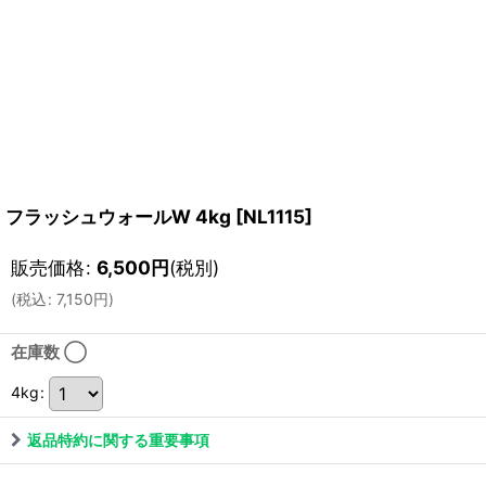
フラッシュウォールW 4kg
[
NL1115
]
販売価格
:
6,500
円
(税別)
(
税込
:
7,150
円
)
在庫数 ◯
4kg
:
返品特約に関する重要事項