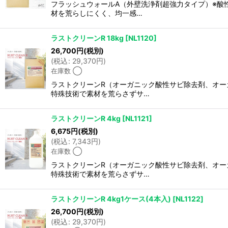
フラッシュウォールA（外壁洗浄剤超強力タイプ）※酸
材を荒らしにくく、均一感…
ラストクリーンR 18kg
[
NL1120
]
26,700
円
(税別)
(
税込
:
29,370
円
)
在庫数 ◯
ラストクリーンR（オーガニック酸性サビ除去剤、オー
特殊技術で素材を荒らさずサ…
ラストクリーンR 4kg
[
NL1121
]
6,675
円
(税別)
(
税込
:
7,343
円
)
在庫数 ◯
ラストクリーンR（オーガニック酸性サビ除去剤、オー
特殊技術で素材を荒らさずサ…
ラストクリーンR 4kg1ケース(4本入)
[
NL1122
]
26,700
円
(税別)
(
税込
:
29,370
円
)