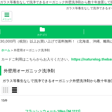
ガラス等養生なしで洗浄できるオーガニック外壁洗浄剤から数十年放置して
ガラス等養生なしで洗浄できるオ
メニュー
カテゴリ
30,000円（税別）以上お買い上げで送料無料！（北海道、沖縄、離
ホーム
>
外壁用オーガニック洗浄剤
カードご利用はこちらからお入りください。
https://naturelog.theba
外壁用オーガニック洗浄剤
ガラス等養生なしで洗浄できるオーガニック外壁洗浄剤から数十年放
15
件
表示数
:
フラッシュウォール 18kg
[
NL1111
]