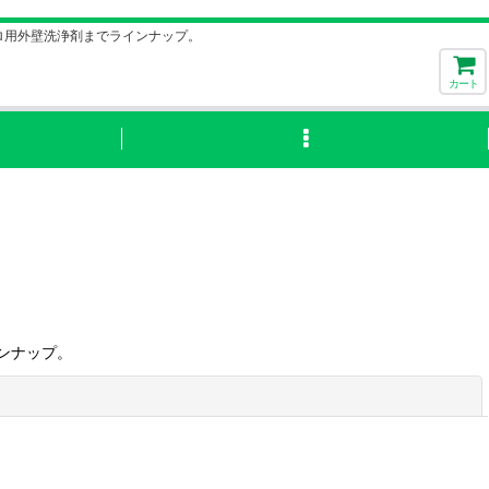
ロ用外壁洗浄剤までラインナップ。
カート
ンナップ。
閉じる