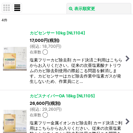
表示順変更
閉じる
4
件
表示数
:
カビセンサー 10kg
[
NL1104
]
17,000
円
(税別)
並び順
:
(
税込
:
18,700
円
)
在庫数 ◯
絞り込む
塩素フリーカビ除去剤 カード決済ご利用はこちら
からお入りください。従来の次亜塩素酸ナトリウ
ムのカビ除去剤使用の際起こる問題を解消しま
す。カビセンサーはカビ除去作業中塩素ガスが発
生しないため、作業員にと…
カビスナイパーOA 18kg
[
NL1105
]
26,600
円
(税別)
(
税込
:
29,260
円
)
在庫数 ◯
塩素フリー金属イオンカビ除去剤 カード決済ご利
用はこちらからお入りください。従来の次亜塩素