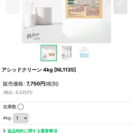
アシッドクリーン 4kg
[
NL1135
]
販売価格
:
7,750
円
(税別)
(
税込
:
8,525
円
)
在庫数 ◯
4kg
:
返品特約に関する重要事項