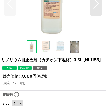
リノリウム目止め剤（カチオン下地材）3.5L
[
NL1155
]
販売価格
:
7,000
円
(税別)
(
税込
:
7,700
円
)
在庫数 ◯
3.5L
: