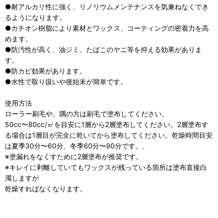
●耐アルカリ性に強く、リノリウムメンテナンスを気兼ねなくでき
るようになります。
●カチオン樹脂により素材とワックス、コーティングの密着力を高
めます。
●防汚性が高く、油ジミ、たばこのヤニ等を抑える効果がありま
す。
●防カビ効果があります。
●水性で取り扱いや後始末が簡単です。
使用方法
ローラー刷毛や、隅の方は刷毛で塗布してください。
50cc〜80cc/㎡を目安に1層から2層塗布してください。2層塗布す
る場合は1層目が完全に乾いてから塗布してください。乾燥時間目安
は夏季30分〜60分、冬季60分〜90分です。、
※塗漏れをなくすために2層塗布が推奨です。
※キレイに剥離していてもワックスが残っている箇所は塗布直後白
濁しますが
乾燥すればなくなります。