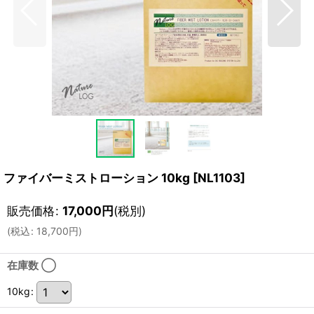
ファイバーミストローション 10kg
[
NL1103
]
販売価格
:
17,000
円
(税別)
(
税込
:
18,700
円
)
在庫数 ◯
10kg
: