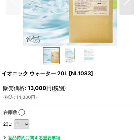
イオニック ウォーター 20L
[
NL1083
]
販売価格
:
13,000
円
(税別)
(
税込
:
14,300
円
)
在庫数 ◯
20L
:
返品特約に関する重要事項