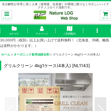
生分解性が非常に高く人体（使用者、住居者）や環境に限りなくやさしいハイテ
クナノコロイド洗剤です。
メニュー
カート
カテゴリ
マイページ
ご利用案内
30,000円（税別）以上お買い上げで送料無料！（北海道、沖縄、離島
は送料がかかります。）
ホーム
>
オーガニック食用油除去剤
>
グリルクリーン 4kg1ケース(4本入)
グリルクリーン 4kg1ケース(4本入)
[
NL1143
]