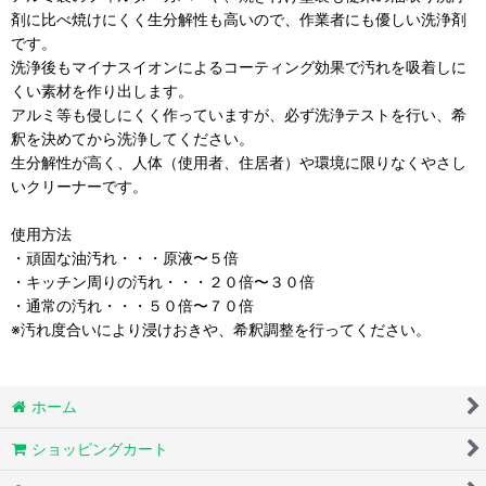
剤に比べ焼けにくく生分解性も高いので、作業者にも優しい洗浄剤
です。
洗浄後もマイナスイオンによるコーティング効果で汚れを吸着しに
くい素材を作り出します。
アルミ等も侵しにくく作っていますが、必ず洗浄テストを行い、希
釈を決めてから洗浄してください。
生分解性が高く、人体（使用者、住居者）や環境に限りなくやさし
いクリーナーです。
使用方法
・頑固な油汚れ・・・原液〜５倍
・キッチン周りの汚れ・・・２０倍〜３０倍
・通常の汚れ・・・５０倍〜７０倍
※汚れ度合いにより浸けおきや、希釈調整を行ってください。
ホーム
ショッピングカート