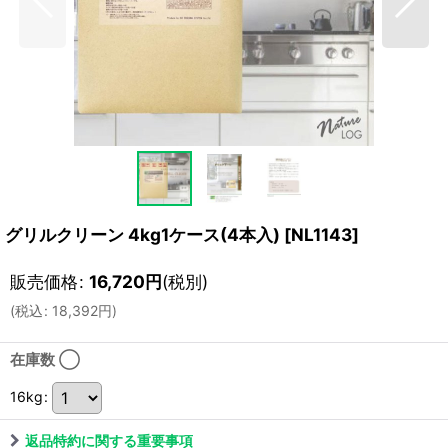
グリルクリーン 4kg1ケース(4本入)
[
NL1143
]
販売価格
:
16,720
円
(税別)
(
税込
:
18,392
円
)
在庫数 ◯
16kg
:
返品特約に関する重要事項