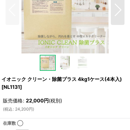
イオニック クリーン・除菌プラス 4kg1ケース(4本入)
[
NL1131
]
販売価格
:
22,000
円
(税別)
(
税込
:
24,200
円
)
在庫数 ◯