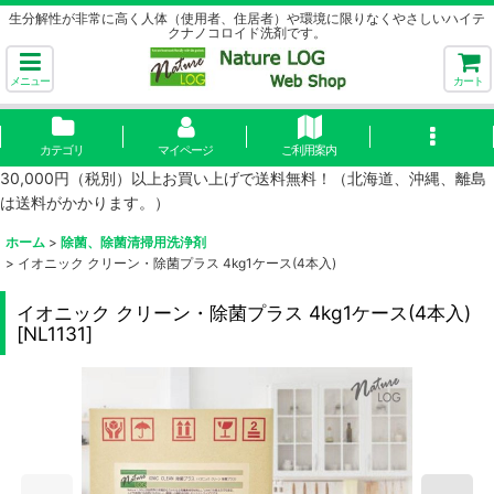
生分解性が非常に高く人体（使用者、住居者）や環境に限りなくやさしいハイテ
クナノコロイド洗剤です。
メニュー
カート
カテゴリ
マイページ
ご利用案内
30,000円（税別）以上お買い上げで送料無料！（北海道、沖縄、離島
は送料がかかります。）
ホーム
>
除菌、除菌清掃用洗浄剤
>
イオニック クリーン・除菌プラス 4kg1ケース(4本入)
イオニック クリーン・除菌プラス 4kg1ケース(4本入)
[
NL1131
]