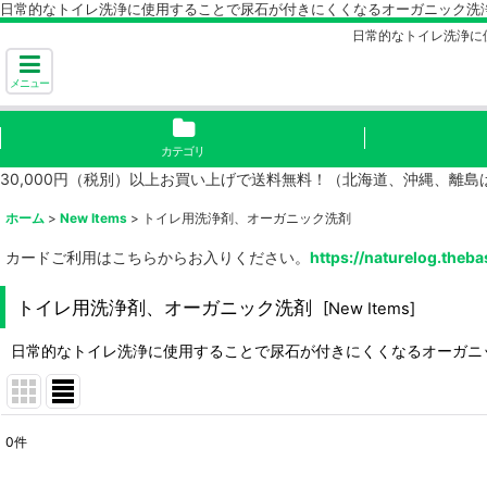
日常的なトイレ洗浄に使用することで尿石が付きにくくなるオーガニック洗
日常的なトイレ洗浄に
メニュー
カテゴリ
30,000円（税別）以上お買い上げで送料無料！（北海道、沖縄、離
ホーム
>
New Items
>
トイレ用洗浄剤、オーガニック洗剤
カードご利用はこちらからお入りください。
https://naturelog.theba
トイレ用洗浄剤、オーガニック洗剤
[
New Items
]
日常的なトイレ洗浄に使用することで尿石が付きにくくなるオーガニ
0
件
表示数
: