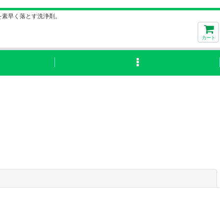
を素早く落とす洗浄剤。
カート
閉じる