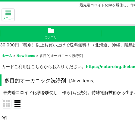
最先端コロイド化学を駆使し、作
メニュー
カテゴリ
30,000円（税別）以上お買い上げで送料無料！（北海道、沖縄、離
ホーム
>
New Items
>
多目的オーガニック洗浄剤
カードご利用はこちらからお入りください。
https://naturelog.theba
多目的オーガニック洗浄剤
[
New Items
]
最先端コロイド化学を駆使し、作られた洗剤。特殊電解技術から生ま
0
件
表示数
: