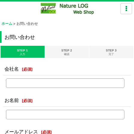
ホーム
>
お問い合わせ
お問い合わせ
STEP 1
STEP 2
STEP 3
入力
確認
完了
会社名
[
必須
]
お名前
[
必須
]
メールアドレス
[
必須
]