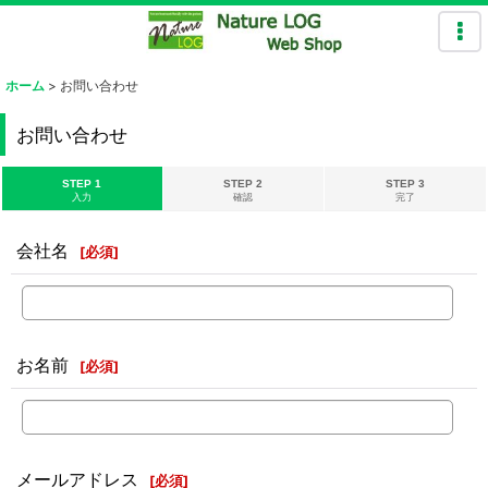
ホーム
>
お問い合わせ
お問い合わせ
STEP 1
STEP 2
STEP 3
入力
確認
完了
会社名
[
必須
]
お名前
[
必須
]
メールアドレス
[
必須
]